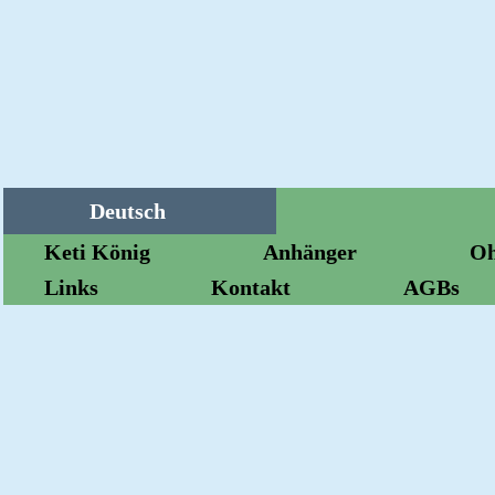
Deutsch
Keti König
Anhänger
Oh
Links
Kontakt
AGBs